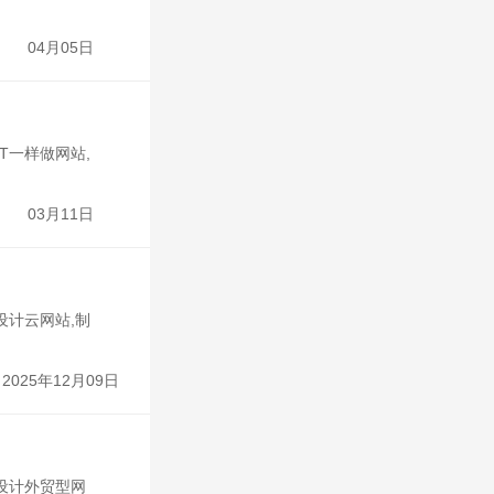
04月05日
T一样做网站,
03月11日
设计云网站,制
2025年12月09日
设计外贸型网