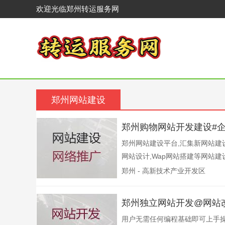
欢迎光临郑州转运服务网
郑州网站建设
郑州购物网站开发建设#
郑州网站建设平台,汇集新网站建设
网站设计,Wap网站搭建等网站建设
郑州 - 高新技术产业开发区
郑州独立网站开发@网站
用户无需任何编程基础即可上手操