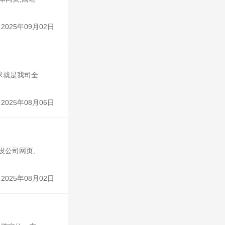
2025年09月02日
求就是我司全
2025年08月06日
设公司网页,
2025年08月02日