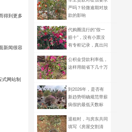
严吗？轻微逾期对放
款的影响
而得到更多
代购圈流行的"假一
赔十"，没有小票没
有专柜记录，真出问
面新闻很容
题谁认？
公积金贷款利率低，
这样用能省下几十万
应式网站制
到2026年，是否有
新趋势明确规范带薪
病假的最低天数标
准？
退租时，与房东共同
填写《房屋交割清