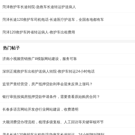
菏泽救护车长途转院-急救车长途转运护送病人
菏泽长途120救护车司机电话-长途医疗护送车，全国各地都有车
菏泽120救护车跨省转运病人-救护车出租费用
热门帖子
济南小视频营销推广#模版网站建设，服务可靠
深圳正规救护车出租护送病人转院-救护车转运24小时电话
监管严查经营贷，房产抵押贷款利率会迎来反弹上涨吗？
银行审批按揭房抵押贷款申请条件，需要查看原始购房合同？
长春多语言网站开发@行业网站建设，收费透明
大额消费贷办理流程，梳理多级复核、人工回访等关键审核环节
茂名长途120救护车出租电话|急救车长途转运，24小时随叫随到