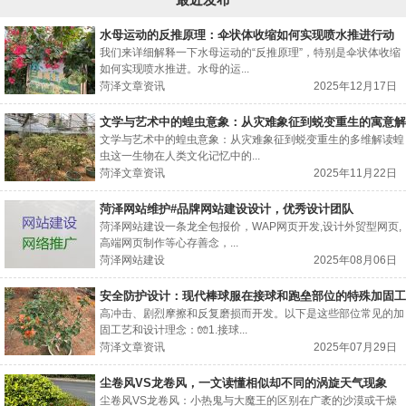
水母运动的反推原理：伞状体收缩如何实现喷水推进行动
我们来详细解释一下水母运动的“反推原理”，特别是伞状体收缩
如何实现喷水推进。水母的运...
菏泽文章资讯
2025年12月17日
文学与艺术中的蝗虫意象：从灾难象征到蜕变重生的寓意解
读。
文学与艺术中的蝗虫意象：从灾难象征到蜕变重生的多维解读蝗
虫这一生物在人类文化记忆中的...
菏泽文章资讯
2025年11月22日
菏泽网站维护#品牌网站建设设计，优秀设计团队
菏泽网站建设一条龙全包报价，WAP网页开发,设计外贸型网页,
高端网页制作等心存善念，...
菏泽网站建设
2025年08月06日
安全防护设计：现代棒球服在接球和跑垒部位的特殊加固工
艺
高冲击、剧烈摩擦和反复磨损而开发。以下是这些部位常见的加
固工艺和设计理念：🧤1.接球...
菏泽文章资讯
2025年07月29日
尘卷风VS龙卷风，一文读懂相似却不同的涡旋天气现象
尘卷风VS龙卷风：小热鬼与大魔王的区别在广袤的沙漠或干燥