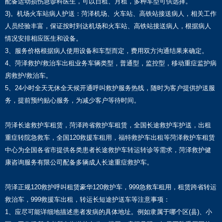
配备运动损伤急诊科医生，可以日租、月租，多种车型可供选择。
3)。机场火车站病人护送：菏泽机场、火车站、高铁站接送病人，相关工作
人员经验丰富，保证按时到达机场和火车站、高铁站接送病人，根据病人
情况安排相应医生和设备。
3、服务价格根据病人使用设备和车型而定，费用双方沟通结果来确定。
4、菏泽救护/救治车出租业务车辆类型，普通型，监控型，移动重症监护病
房救护/救治车。
5、24小时全天无休全天候开通呼叫救护服务热线，随时为客户提供护送服
务，提前预约贴心服务，为减少客户等待时间。
菏泽长途救护车租赁，菏泽跨省救护车租赁，全国长途救护车护送，出租
重症转院急救车，全国120救援车租用，福特救护车出租等菏泽救护车租赁
中心为全国各省市提供各类患者长途救护车转运转诊等需求，菏泽救护健
康咨询服务有限公司配备多辆成人长途重症救护车。
菏泽正规120救护呼叫租赁豪华120救护车，999急救车租用，租赁跨省转运
救治车，999救援车出租，转运长短途护送车等注意事项：
1、应尽可能详细地描述患者发病的具体地址。例如隶属于哪个区(县)、小