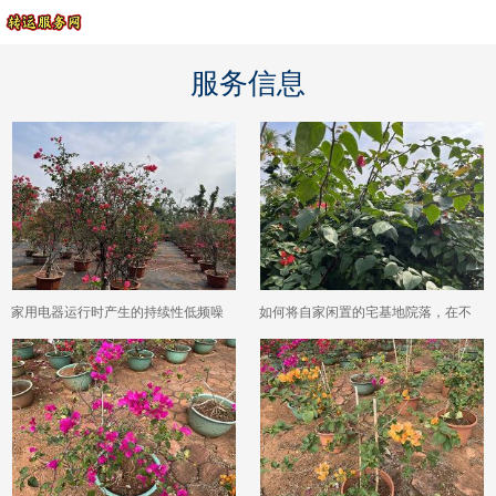
服务信息
家用电器运行时产生的持续性低频噪
如何将自家闲置的宅基地院落，在不
音，长期下来可能对居住舒适度产生
违规的前提下打造成具有收益的休闲
哪些影响？
庭院？