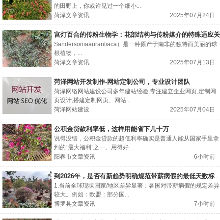
的田野上，你或许见过一个细小...
菏泽文章资讯
2025年07月24日
宫灯百合的传粉生物学：花部结构与传粉媒介的特殊适应关
系
Sandersoniaaurantiaca）是一种原产于南非的独特而美丽的球
根植物，...
菏泽文章资讯
2025年07月13日
菏泽网站开发制作-网站定制公司，专业设计团队
菏泽网络网站建设公司多年建站经验,专注建立企业网页,定制网
页设计,搭建定制网页、网站...
菏泽网站建设
2025年07月04日
公积金贷款利率低，这样用能省下几十万
说得没错，公积金贷款的超低利率确实是普通人能从国家手里拿
到的“最大福利”之一。用得好...
阳春市文章资讯
6小时前
到2026年，是否有新趋势明确规范带薪病假的最低天数标
准？
1.当前全球现状国家/地区差异显著：各国对带薪病假的规定差异
较大。例如：欧盟：部分国...
博罗县文章资讯
7小时前