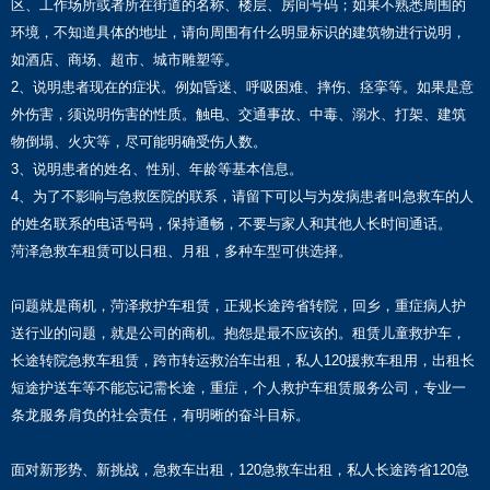
区、工作场所或者所在街道的名称、楼层、房间号码；如果不熟悉周围的
环境，不知道具体的地址，请向周围有什么明显标识的建筑物进行说明，
如酒店、商场、超市、城市雕塑等。
2、说明患者现在的症状。例如昏迷、呼吸困难、摔伤、痉挛等。如果是意
外伤害，须说明伤害的性质。触电、交通事故、中毒、溺水、打架、建筑
物倒塌、火灾等，尽可能明确受伤人数。
3、说明患者的姓名、性别、年龄等基本信息。
4、为了不影响与急救医院的联系，请留下可以与为发病患者叫急救车的人
的姓名联系的电话号码，保持通畅，不要与家人和其他人长时间通话。
菏泽急救车租赁可以日租、月租，多种车型可供选择。
问题就是商机，菏泽救护车租赁，正规长途跨省转院，回乡，重症病人护
送行业的问题，就是公司的商机。抱怨是最不应该的。租赁儿童救护车，
长途转院急救车租赁，跨市转运救治车出租，私人120援救车租用，出租长
短途护送车等不能忘记需长途，重症，个人救护车租赁服务公司，专业一
条龙服务肩负的社会责任，有明晰的奋斗目标。
面对新形势、新挑战，急救车出租，120急救车出租，私人长途跨省120急