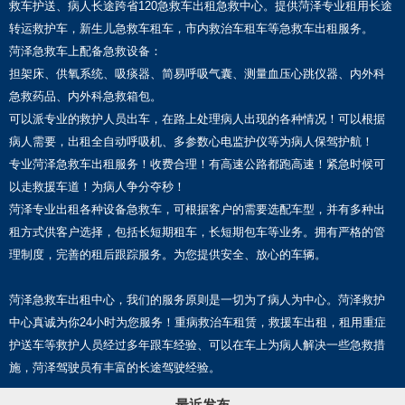
救车护送、病人长途跨省120急救车出租急救中心。提供菏泽专业租用长途
转运救护车，新生儿急救车租车，市内救治车租车等急救车出租服务。
菏泽急救车上配备急救设备：
担架床、供氧系统、吸痰器、简易呼吸气囊、测量血压心跳仪器、内外科
急救药品、内外科急救箱包。
可以派专业的救护人员出车，在路上处理病人出现的各种情况！可以根据
病人需要，出租全自动呼吸机、多参数心电监护仪等为病人保驾护航！
专业菏泽急救车出租服务！收费合理！有高速公路都跑高速！紧急时候可
以走救援车道！为病人争分夺秒！
菏泽专业出租各种设备急救车，可根据客户的需要选配车型，并有多种出
租方式供客户选择，包括长短期租车，长短期包车等业务。拥有严格的管
理制度，完善的租后跟踪服务。为您提供安全、放心的车辆。
菏泽急救车出租中心，我们的服务原则是一切为了病人为中心。菏泽救护
中心真诚为你24小时为您服务！重病救治车租赁，救援车出租，租用重症
护送车等救护人员经过多年跟车经验、可以在车上为病人解决一些急救措
施，菏泽驾驶员有丰富的长途驾驶经验。
最近发布