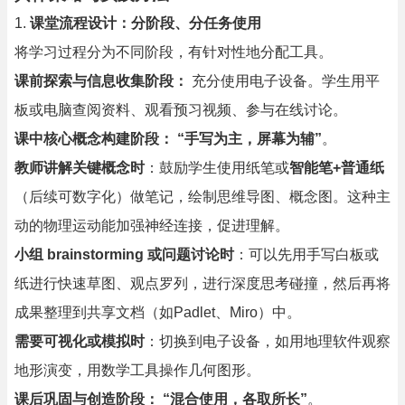
1.
课堂流程设计：分阶段、分任务使用
将学习过程分为不同阶段，有针对性地分配工具。
课前探索与信息收集阶段：
充分使用电子设备。学生用平
板或电脑查阅资料、观看预习视频、参与在线讨论。
课中核心概念构建阶段：
“手写为主，屏幕为辅”
。
教师讲解关键概念时
：鼓励学生使用纸笔或
智能笔+普通纸
（后续可数字化）做笔记，绘制思维导图、概念图。这种主
动的物理运动能加强神经连接，促进理解。
小组 brainstorming 或问题讨论时
：可以先用手写白板或
纸进行快速草图、观点罗列，进行深度思考碰撞，然后再将
成果整理到共享文档（如Padlet、Miro）中。
需要可视化或模拟时
：切换到电子设备，如用地理软件观察
地形演变，用数学工具操作几何图形。
课后巩固与创造阶段：
“混合使用，各取所长”
。