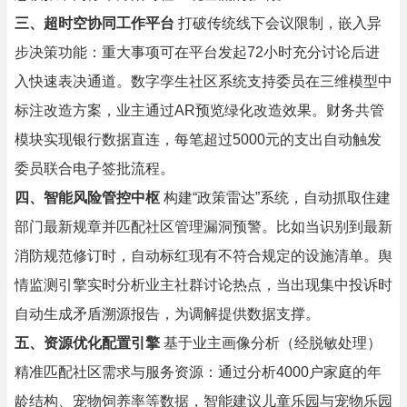
三、超时空协同工作平台
打破传统线下会议限制，嵌入异
步决策功能：重大事项可在平台发起72小时充分讨论后进
入快速表决通道。数字孪生社区系统支持委员在三维模型中
标注改造方案，业主通过AR预览绿化改造效果。财务共管
模块实现银行数据直连，每笔超过5000元的支出自动触发
委员联合电子签批流程。
四、智能风险管控中枢
构建“政策雷达”系统，自动抓取住建
部门最新规章并匹配社区管理漏洞预警。比如当识别到最新
消防规范修订时，自动标红现有不符合规定的设施清单。舆
情监测引擎实时分析业主社群讨论热点，当出现集中投诉时
自动生成矛盾溯源报告，为调解提供数据支撑。
五、资源优化配置引擎
基于业主画像分析（经脱敏处理）
精准匹配社区需求与服务资源：通过分析4000户家庭的年
龄结构、宠物饲养率等数据，智能建议儿童乐园与宠物乐园