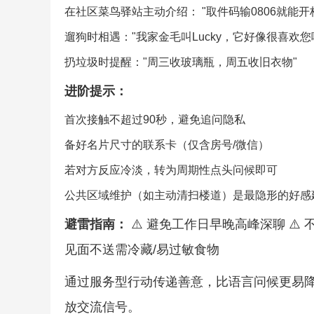
在社区菜鸟驿站主动介绍： "取件码输0806就能
遛狗时相遇："我家金毛叫Lucky，它好像很喜欢您
扔垃圾时提醒："周三收玻璃瓶，周五收旧衣物"
进阶提示：
首次接触不超过90秒，避免追问隐私
备好名片尺寸的联系卡（仅含房号/微信）
若对方反应冷淡，转为周期性点头问候即可
公共区域维护（如主动清扫楼道）是最隐形的好感
避雷指南：
⚠️ 避免工作日早晚高峰深聊 ⚠️ 
见面不送需冷藏/易过敏食物
通过服务型行动传递善意，比语言问候更易降
放交流信号。