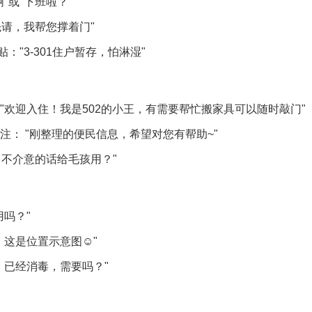
"或"下班啦？"
请，我帮您撑着门"
"3-301住户暂存，怕淋湿"
"欢迎入住！我是502的小王，有需要帮忙搬家具可以随时敲门"
注： "刚整理的便民信息，希望对您有帮助~"
不介意的话给毛孩用？"
吗？"
这是位置示意图☺️"
，已经消毒，需要吗？"