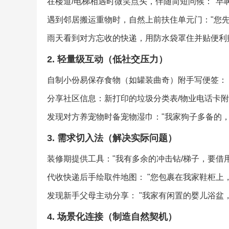
在楼道/电梯相遇时微笑点头，伴随简短问候："早啊
遇到邻居搬运重物时，自然上前扶住单元门："您先
雨天看到对方忘收的快递，用防水袋罩住并贴便利贴：
2. 轻量级互动（低社交压力）
自制小份易保存食物（如罐装曲奇）附手写便签： 
分享社区信息：新打印的垃圾分类表/物业电话卡附
发现对方养宠物时备宠物湿巾："我家狗子多备的，
3. 需求切入法（解决实际问题）
装修期提供工具："我有多余的冲击钻/梯子，要借用
代收快递后手绘取件地图： "您包裹在我家鞋柜上，
发现新手父母主动分享： "我家有闲置的婴儿浴盆
4. 场景化连接（制造自然契机）