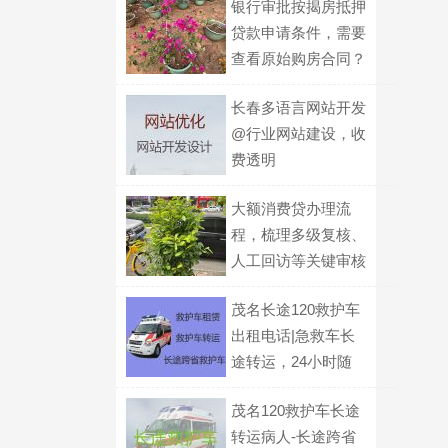
银行审批按揭房抵押
贷款申请条件，需要
查看原始购房合同？
长春多语言网站开发
@行业网站建设，收
费透明
大额消费贷办理流
程，梳理多级复核、
人工回访等关键审核
环节
茂名长途120救护车
出租电话|急救车长
途转运，24小时随
叫随到
茂名120救护车长途
转运病人-长途跨省