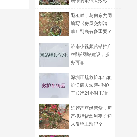
病假的最低天数标
准？
退租时，与房东共同
填写《房屋交割清
单》到底有多重要？
济南小视频营销推广
#模版网站建设，服
务可靠
深圳正规救护车出租
护送病人转院-救护
车转运24小时电话
监管严查经营贷，房
产抵押贷款利率会迎
来反弹上涨吗？