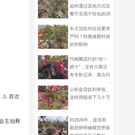
如何通过其他方式在
餐厅实现个性化的消
费选择？
车主贷款对征信要求
严吗？轻微逾期对放
款的影响
代购圈流行的"假一
赔十"，没有小票没
有专柜记录，真出问
题谁认？
公积金贷款利率低，
⚠️ 首次
这样用能省下几十万
到2026年，是否有
会主动释
新趋势明确规范带薪