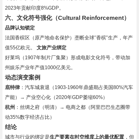
2023年贡献印度8%GDP。
六、文化符号强化（Cultural Reinforcement）
品牌认知锁定
法国香槟区（原产地命名保护）垄断全球"香槟"生产，年产
值55亿欧元。
文旅产业绑定
好莱坞（1907年制片厂集聚）形成电影文化符号，带动加
州娱乐产业年产值1000亿美元。
动态演变案例
底特律
：汽车城衰退（1903-1960年鼎盛期占美国80%汽车
产能）→ 产业空心化（2020年GDP萎缩60%）
杭州
：丝绸之府（明清）→ 电商之都（阿里巴巴生态圈带
动35%数字经济占比）
结论
城市与行业的绑定是
生产要素在时空维度上的最优配置
，但