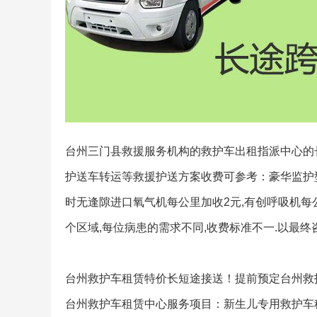
台州三门县救援服务机构的救护车出租指派中心的长
护送车转运等救援护送方案收费可参考：豪华监护型1
时无逢隙进口氧气机每公里加收2元,有创呼吸机每
个区域,每位病患的需求不同,收费标准不一.以最终
台州救护车租赁特价长短途接送！提前预定台州救
台州救护车租赁中心服务项目：新生儿专用救护车租