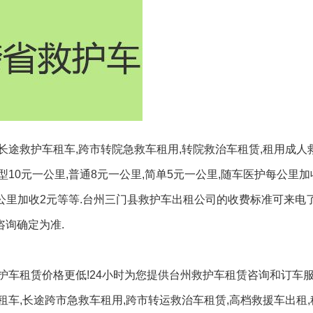
途救护车租车,跨市转院急救车租用,转院救治车租赁,租用成人
0元一公里,普通8元一公里,简单5元一公里,随车医护每公里加收
公里加收2元等等.台州三门县救护车出租公司的收费标准可来电了
咨询确定为准.
护车租赁价格更低!24小时为您提供台州救护车租赁咨询和订车
车,长途跨市急救车租用,跨市转运救治车租赁,高档救援车出租