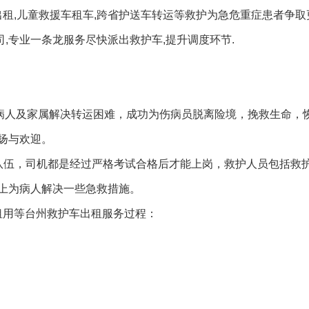
出租,儿童救援车租车,跨省护送车转运等救护为急危重症患者争
司,专业一条龙服务尽快派出救护车,提升调度环节.
大病人及家属解决转运困难，成功为伤病员脱离险境，挽救生命，
扬与欢迎。
队伍，司机都是经过严格考试合格后才能上岗，救护人员包括救
上为病人解决一些急救措施。
租用等台州救护车出租服务过程：
。