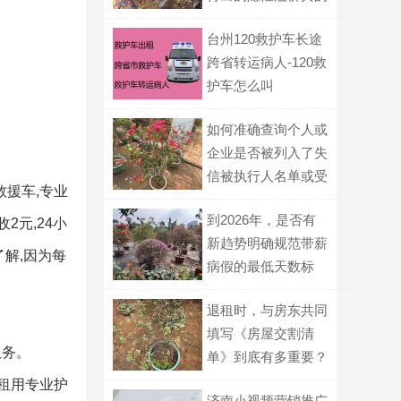
是个人隐私吗？
台州120救护车长途
跨省转运病人-120救
护车怎么叫
如何准确查询个人或
企业是否被列入了失
信被执行人名单或受
救援车,专业
到限高令？
到2026年，是否有
2元,24小
新趋势明确规范带薪
解,因为每
病假的最低天数标
准？
退租时，与房东共同
填写《房屋交割清
服务。
单》到底有多重要？
,租用专业护
济南小视频营销推广