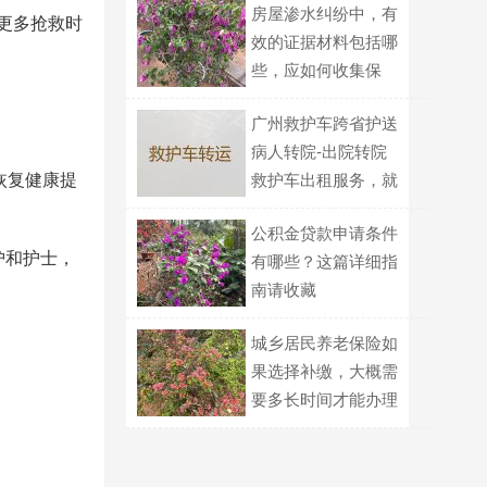
房屋渗水纠纷中，有
取更多抢救时
效的证据材料包括哪
些，应如何收集保
存？
广州救护车跨省护送
病人转院-出院转院
恢复健康提
救护车出租服务，就
近派车
公积金贷款申请条件
护和护士，
有哪些？这篇详细指
南请收藏
城乡居民养老保险如
果选择补缴，大概需
要多长时间才能办理
完成？