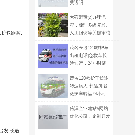
费透明
大额消费贷办理流
程，梳理多级复核、
人工回访等关键审核
护送距离,
环节
茂名长途120救护车
出租电话|急救车长
途转运，24小时随
叫随到
茂名120救护车长途
转运病人-长途跨省
救护车转运24小时
服务电话
菏泽企业建站#网站
优化公司，定制开发
出发.长途