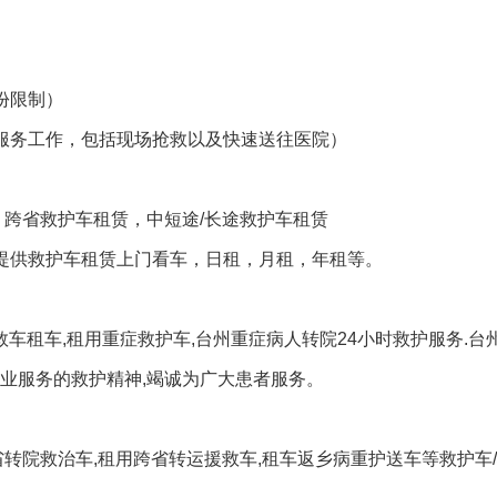
）
份限制）
勤服务工作，包括现场抢救以及快速送往医院）
，跨省救护车租赁，中短途/长途救护车租赁
可提供救护车租赁上门看车，日租，月租，年租等。
救车租车,租用重症救护车,台州重症病人转院24小时救护服务.台
业服务的救护精神,竭诚为广大患者服务。
省转院救治车,租用跨省转运援救车,租车返乡病重护送车等救护车