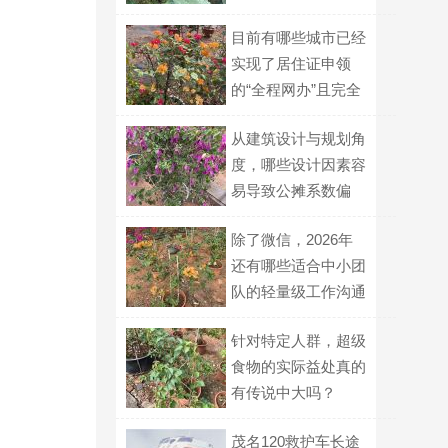
响？
目前有哪些城市已经
实现了居住证申领
的“全程网办”且完全
无需线下核验？
从建筑设计与规划角
度，哪些设计因素容
易导致公摊系数偏
高，购房时如何初步
除了微信，2026年
判断？
还有哪些适合中小团
队的轻量级工作沟通
平台？
针对特定人群，超级
食物的实际益处真的
有传说中大吗？
茂名120救护车长途