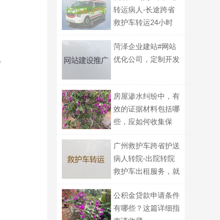
转运病人-长途跨省
救护车转运24小时
服务电话
菏泽企业建站#网站
。
优化公司，定制开发
房屋渗水纠纷中，有
效的证据材料包括哪
些，应如何收集保
存？
广州救护车跨省护送
病人转院-出院转院
救护车出租服务，就
近派车
公积金贷款申请条件
有哪些？这篇详细指