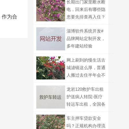
长期出门家里断水断
电，回来后有哪些隐
，作为合
患要先排查再入住？
淄博软件系统开发#
品牌网站定制开发，
多年建站经验
网上刷到的慢生活古
城滤镜这么厚，普通
人搬过去住半年会不
会后悔当初决定？
龙岩120救护车出租
护送病人转院-医疗
转运车出租，全国各
地都有车
车主押车贷款安全
吗？正规机构办理流