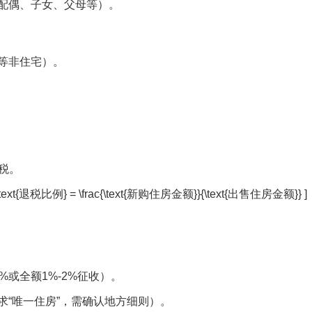
配偶、子女、父母等）。
等非住宅）。
税。
税比例} = \frac{\text{新购住房金额}}{\text{出售住房金额}} 
或全额1%-2%征收）。
“唯一住房”，需确认地方细则）。