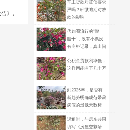
车主贷款对征信要求
严吗？轻微逾期对放
公告》。
款的影响
代购圈流行的"假一
赔十"，没有小票没
有专柜记录，真出问
题谁认？
公积金贷款利率低，
这样用能省下几十万
到2026年，是否有
新趋势明确规范带薪
病假的最低天数标
准？
退租时，与房东共同
填写《房屋交割清