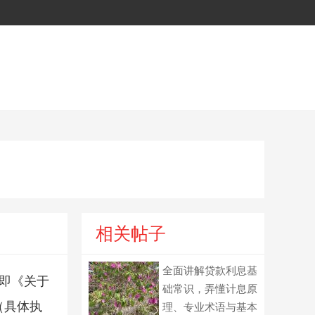
相关帖子
全面讲解贷款利息基
即《关于
础常识，弄懂计息原
（具体执
理、专业术语与基本