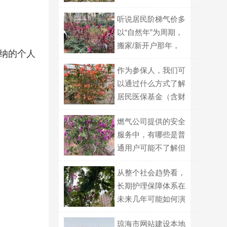
计算逻辑
听说居民阶梯气价多
以“自然年”为周期，
搬家/新开户那年，
纳的个人
档位基数会按月折算
作为参保人，我们可
吗？
以通过什么方式了解
居民医保基金（含财
政补助）的使用情
燃气公司提供的安全
况？
服务中，有哪些是普
通用户可能不了解但
很重要的？
从整个社会趋势看，
长期护理保障体系在
未来几年可能如何演
变？
琼海市网站建设本地