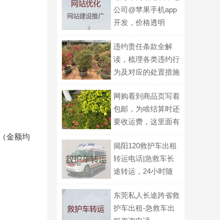
公司@苹果手机app
开发，价格透明
违约责任条款全解
读，梳理各类违约行
为及对应的处置措施
网购看到商品页写着
包邮，为啥结算时还
要收运费，这里面有
什么门道？
] （金额均
揭阳120救护车出租
转运电话|急救车长
途转运，24小时随
叫随到
东莞私人长途跨省救
护车出租-急救车出