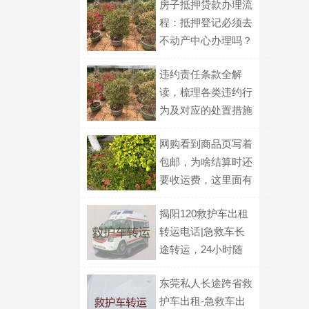
房子抵押贷款办理流
程：抵押登记必须去
不动产中心办理吗？
违约责任条款全解
读，梳理各类违约行
为及对应的处置措施
网购看到商品页写着
包邮，为啥结算时还
要收运费，这里面有
什么门道？
揭阳120救护车出租
转运电话|急救车长
途转运，24小时随
叫随到
东莞私人长途跨省救
护车出租-急救车出