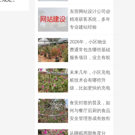
东营网站设计公司@
精准获客系统，多年
专业建站经验
2026年，小区物业
费通常包含哪些基础
服务项目，业主有权
了解的具体清单是什
未来几年，小区充电
么？
桩技术会有哪些升
级，比如更快的充电
速度或更智能的管
食安封签的普及，如
理？
何与餐厅后厨的食品
安全管理形成有效衔
接，构建更完整的保
从睡眠周期角度分
障体系？