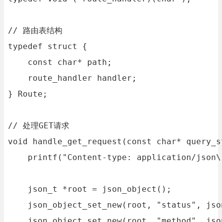
// 路由表结构

typedef struct {

    const char* path;

    route_handler handler;

} Route;

// 处理GET请求

void handle_get_request(const char* query_st
    printf("Content-type: application/json\r
    json_t *root = json_object();

    json_object_set_new(root, "status", jso
    json_object_set_new(root, "method", jso