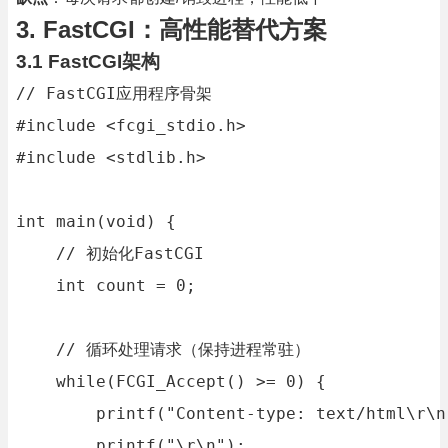
3. FastCGI：高性能替代方案
3.1 FastCGI架构
// FastCGI应用程序骨架

#include <fcgi_stdio.h>

#include <stdlib.h>

int main(void) {

    // 初始化FastCGI

    int count = 0;

    // 循环处理请求（保持进程常驻）

    while(FCGI_Accept() >= 0) {

        printf("Content-type: text/html\r\n"
        printf("\r\n");
