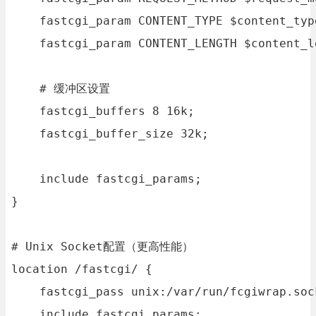
    fastcgi_param CONTENT_TYPE $content_type
    fastcgi_param CONTENT_LENGTH $content_le
    # 缓冲区设置

    fastcgi_buffers 8 16k;

    fastcgi_buffer_size 32k;

    include fastcgi_params;

}

# Unix Socket配置（更高性能）

location /fastcgi/ {

    fastcgi_pass unix:/var/run/fcgiwrap.sock
    include fastcgi_params;
