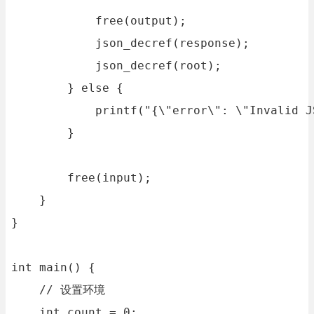
            free(output);

            json_decref(response);

            json_decref(root);

        } else {

            printf("{\"error\": \"Invalid JS
        }

        free(input);

    }

}

int main() {

    // 设置环境

    int count = 0;
