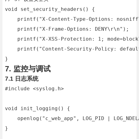
void set_security_headers() {

    printf("X-Content-Type-Options: nosniff\
    printf("X-Frame-Options: DENY\r\n");

    printf("X-XSS-Protection: 1; mode=block\
    printf("Content-Security-Policy: defaul
}
7. 监控与调试
7.1 日志系统
#include <syslog.h>

void init_logging() {

    openlog("c_web_app", LOG_PID | LOG_NDEL
}
