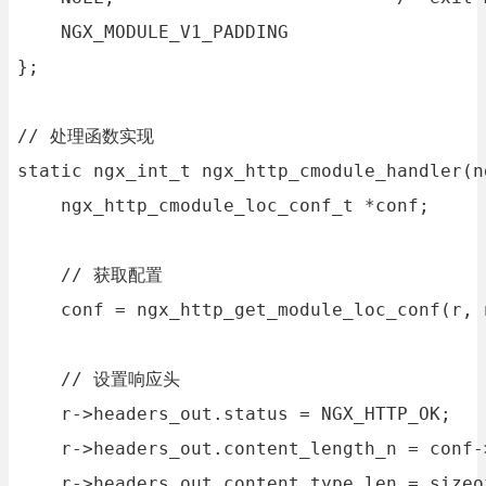
    NGX_MODULE_V1_PADDING

};

// 处理函数实现

static ngx_int_t ngx_http_cmodule_handler(n
    ngx_http_cmodule_loc_conf_t *conf;

    // 获取配置

    conf = ngx_http_get_module_loc_conf(r, 
    // 设置响应头

    r->headers_out.status = NGX_HTTP_OK;

    r->headers_out.content_length_n = conf-
    r->headers_out.content_type.len = sizeo