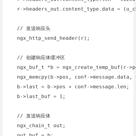
    r->headers_out.content_type.data = (u_c
    // 发送响应头

    ngx_http_send_header(r);

    // 创建响应体缓冲区

    ngx_buf_t *b = ngx_create_temp_buf(r->p
    ngx_memcpy(b->pos, conf->message.data, 
    b->last = b->pos + conf->message.len;

    b->last_buf = 1;

    // 发送响应体

    ngx_chain_t out;

    out.buf = b;
