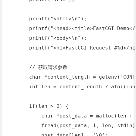
        printf("<html>\n");

        printf("<head><title>FastCGI Demo</
        printf("<body>\n");

        printf("<h1>FastCGI Request #%d</h1
        // 获取请求参数

        char *content_length = getenv("CONT
        int len = content_length ? atoi(con
        if(len > 0) {

            char *post_data = malloc(len + 1
            fread(post_data, 1, len, stdin);
            post_data[len] = '\0';
