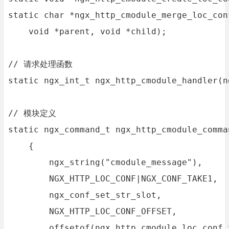
static char *ngx_http_cmodule_merge_loc_con
    void *parent, void *child);

// 请求处理函数

static ngx_int_t ngx_http_cmodule_handler(n
// 模块定义

static ngx_command_t ngx_http_cmodule_comman
    {

        ngx_string("cmodule_message"),

        NGX_HTTP_LOC_CONF|NGX_CONF_TAKE1,

        ngx_conf_set_str_slot,

        NGX_HTTP_LOC_CONF_OFFSET,

        offsetof(ngx_http_cmodule_loc_conf_