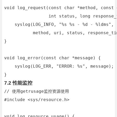
void log_request(const char *method, const c
                 int status, long response_t
    syslog(LOG_INFO, "%s %s - %d - %ldms", 

           method, uri, status, response_tim
}

void log_error(const char *message) {

    syslog(LOG_ERR, "ERROR: %s", message);

}
7.2 性能监控
// 使用getrusage监控资源使用

#include <sys/resource.h>

void log_resource_usage() {
