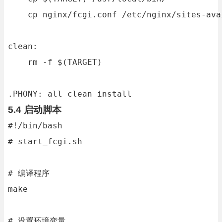
    cp nginx/fcgi.conf /etc/nginx/sites-avai
clean:

    rm -f $(TARGET)

.PHONY: all clean install
5.4 启动脚本
#!/bin/bash

# start_fcgi.sh

# 编译程序

make

# 设置环境变量
