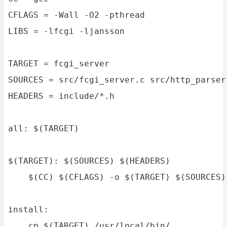
CFLAGS = -Wall -O2 -pthread

LIBS = -lfcgi -ljansson

TARGET = fcgi_server

SOURCES = src/fcgi_server.c src/http_parser
HEADERS = include/*.h

all: $(TARGET)

$(TARGET): $(SOURCES) $(HEADERS)

    $(CC) $(CFLAGS) -o $(TARGET) $(SOURCES) 
install:

    cp $(TARGET) /usr/local/bin/
