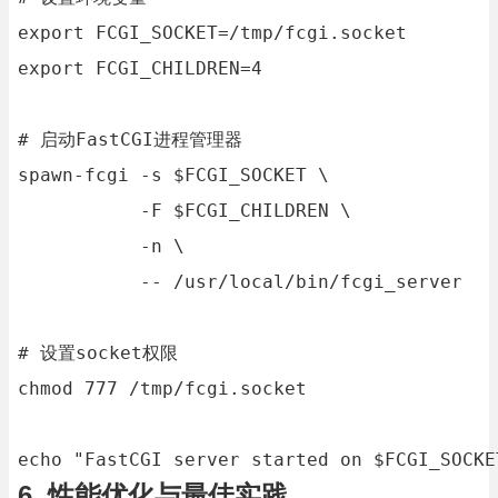
export FCGI_SOCKET=/tmp/fcgi.socket

export FCGI_CHILDREN=4

# 启动FastCGI进程管理器

spawn-fcgi -s $FCGI_SOCKET \

           -F $FCGI_CHILDREN \

           -n \

           -- /usr/local/bin/fcgi_server

# 设置socket权限

chmod 777 /tmp/fcgi.socket

echo "FastCGI server started on $FCGI_SOCKE
6. 性能优化与最佳实践