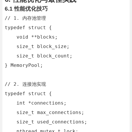
6.1 性能优化技巧
// 1. 内存池管理

typedef struct {

    void **blocks;

    size_t block_size;

    size_t block_count;

} MemoryPool;

// 2. 连接池实现

typedef struct {

    int *connections;

    size_t max_connections;

    size_t used_connections;

    pthread_mutex_t lock;
