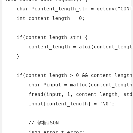
    char *content_length_str = getenv("CONT
    int content_length = 0;

    if(content_length_str) {

        content_length = atoi(content_length
    }

    if(content_length > 0 && content_length
        char *input = malloc(content_length 
        fread(input, 1, content_length, stdi
        input[content_length] = '\0';

        // 解析JSON

        json_error_t error;
