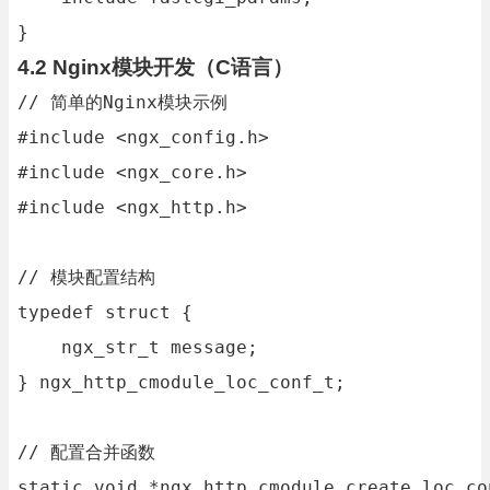
}
4.2 Nginx模块开发（C语言）
// 简单的Nginx模块示例

#include <ngx_config.h>

#include <ngx_core.h>

#include <ngx_http.h>

// 模块配置结构

typedef struct {

    ngx_str_t message;

} ngx_http_cmodule_loc_conf_t;

// 配置合并函数

static void *ngx_http_cmodule_create_loc_co