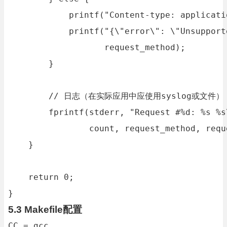
            printf("Content-type: applicati
            printf("{\"error\": \"Unsupport
                   request_method);

        }

        // 日志（在实际应用中应使用syslog或文件）

        fprintf(stderr, "Request #%d: %s %s\
                count, request_method, reque
    }

    return 0;

}
5.3 Makefile配置
CC = gcc
