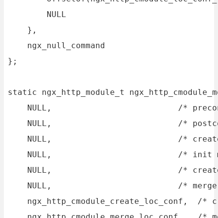
        NULL

    },

    ngx_null_command

};

static ngx_http_module_t ngx_http_cmodule_m
    NULL,                          /* preco
    NULL,                          /* postc
    NULL,                          /* creat
    NULL,                          /* init 
    NULL,                          /* creat
    NULL,                          /* merge
    ngx_http_cmodule_create_loc_conf,  /* c
    ngx_http_cmodule_merge_loc_conf    /* m