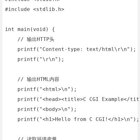
#include <stdlib.h>

int main(void) {

    // 输出HTTP头

    printf("Content-type: text/html\r\n");

    printf("\r\n");

    // 输出HTML内容

    printf("<html>\n");

    printf("<head><title>C CGI Example</tit
    printf("<body>\n");

    printf("<h1>Hello from C CGI!</h1>\n");

    // 读取环境变量
