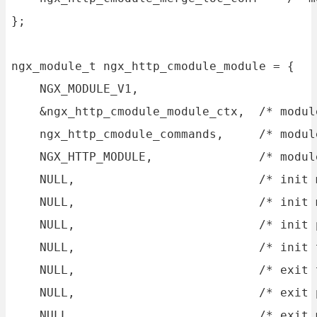
};

ngx_module_t ngx_http_cmodule_module = {

    NGX_MODULE_V1,

    &ngx_http_cmodule_module_ctx,  /* modul
    ngx_http_cmodule_commands,     /* modul
    NGX_HTTP_MODULE,               /* module
    NULL,                          /* init m
    NULL,                          /* init m
    NULL,                          /* init p
    NULL,                          /* init t
    NULL,                          /* exit t
    NULL,                          /* exit p
    NULL,                          /* exit m