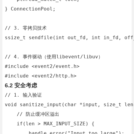
} ConnectionPool;

// 3. 零拷贝技术

ssize_t sendfile(int out_fd, int in_fd, off
// 4. 事件驱动（使用libevent/libuv）

#include <event2/event.h>

#include <event2/http.h>
6.2 安全考虑
// 1. 输入验证

void sanitize_input(char *input, size_t len)
    // 防止缓冲区溢出

    if(len > MAX_INPUT_SIZE) {

        handle_error("Input too large");
