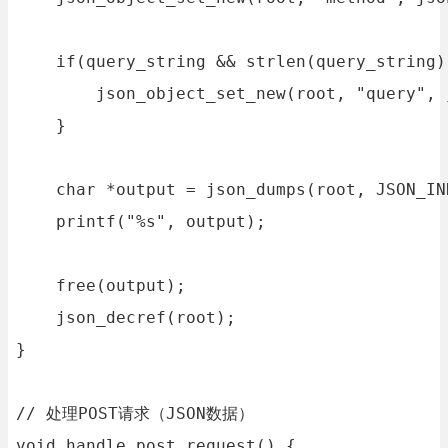
    if(query_string && strlen(query_string) 
        json_object_set_new(root, "query", 
    }

    char *output = json_dumps(root, JSON_IND
    printf("%s", output);

    free(output);

    json_decref(root);

}

// 处理POST请求（JSON数据）

void handle_post_request() {
