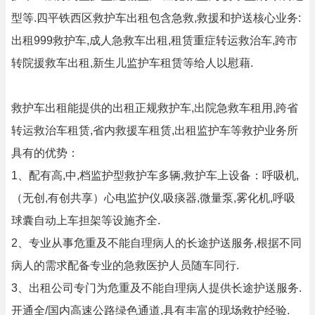
型等.四平铁西区救护车出租包含急救,救援和护送核心业务:
出租999救护车,成人急救车出租,租赁重症转运救治车,跨市
转院援救车出租,新生儿监护车租赁等给人以慰藉.
救护车出租能提供的出租正规救护车,出院急救车租用,跨省
转运救治车租赁,省内救援车租赁,出租监护车等救护业务所
具有的优势：
1、配有高,中,档监护型救护车多辆,救护车上设备：呼吸机,
（无创,有创共享）心电监护仪,吸痰器,微量泵,雾化机,呼吸
球囊自动上车担架等设施齐全.
2、专业从事危重及不能自理病人的长途护送服务,根据不同
病人的需求配备专业的急救医护人员随车同行.
3、出租公司专门为危重及不能自理病人提供长途护送服务.
开通全/国内高速公路绿色通道,具有丰富的现场救护经验.