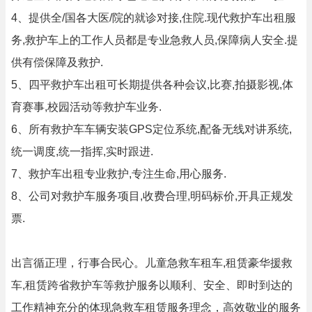
4、提供全/国各大医/院的就诊对接,住院.现代救护车出租服
务,救护车上的工作人员都是专业急救人员,保障病人安全.提
供有偿保障及救护.
5、四平救护车出租可长期提供各种会议,比赛,拍摄影视,体
育赛事,校园活动等救护车业务.
6、所有救护车车辆安装GPS定位系统,配备无线对讲系统,
统一调度,统一指挥,实时跟进.
7、救护车出租专业救护,专注生命,用心服务.
8、公司对救护车服务项目,收费合理,明码标价,开具正规发
票.
出言循正理，行事合民心。儿童急救车租车,租赁豪华援救
车,租赁跨省救护车等救护服务以顺利、安全、即时到达的
工作精神充分的体现急救车租赁服务理念，高效敬业的服务