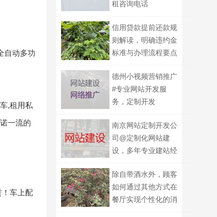
租咨询电话
信用贷款提前还款规
则解读，明确违约金
标准与办理流程要点
全自动多功
德州小视频营销推广
#专业网站开发服
务，定制开发
车,租用私
承诺一流的
南京网站定制开发公
司@定制化网站建
设，多年专业建站经
验
除自带酒水外，顾客
如何通过其他方式在
赁！车上配
餐厅实现个性化的消
费选择？