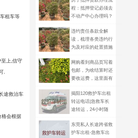
程：抵押登记必须去
不动产中心办理吗？
送车租车等
违约责任条款全解
读，梳理各类违约行
为及对应的处置措施
至上,信守
网购看到商品页写着
包邮，为啥结算时还
可.
要收运费，这里面有
什么门道？
揭阳120救护车出租
,长途救治车
转运电话|急救车长
途转运，24小时随
价格会根据
叫随到
东莞私人长途跨省救
护车出租-急救车出