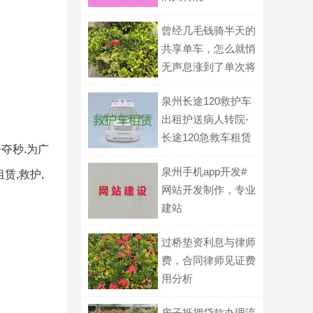
曾经几毛钱骑半天的
共享单车，怎么就悄
无声息涨到了单次将
近五块了？
泉州长途120救护车
出租护送病人转院-
长途120急救车租赁
夺秒.为广
泉州手机app开发#
赁,救护,
网站开发制作，专业
建站
过桥垫资利息与律师
费，合同律师见证费
用分析
房子抵押贷款办理流