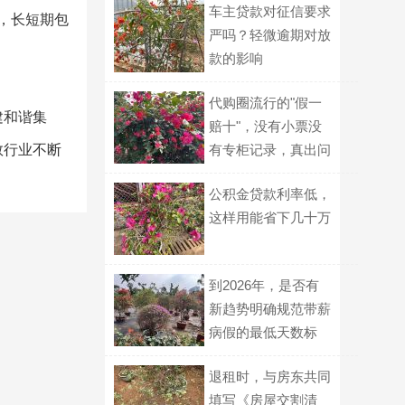
车主贷款对征信要求
，长短期包
严吗？轻微逾期对放
款的影响
代购圈流行的"假一
建和谐集
赔十"，没有小票没
救行业不断
有专柜记录，真出问
题谁认？
公积金贷款利率低，
这样用能省下几十万
到2026年，是否有
新趋势明确规范带薪
病假的最低天数标
准？
退租时，与房东共同
填写《房屋交割清