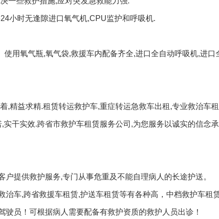
解决一些救护措施,应对突发急救能力强.
24小时无逢隙进口氧气机,CPU监护和呼吸机.
）使用氧气瓶,氧气袋,救援车内配备齐全,进口全自动呼吸机,进口
,精益求精.租赁转运救护车,重症转运急救车出租,专业救治车租
诺,实干实效.跨省市救护车租赁服务公司,为您服务以诚实的信念
客户提供救护服务,专门从事危重及不能自理病人的长途护送。
救治车,跨省救援车租赁,护送车租赁等有各种高，中档救护车租
驾驶员！可根据病人需要配备有救护资质的救护人员出诊！