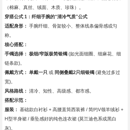
（棉麻、真丝、绒面、木质、珍珠）。
穿搭公式 1：纤细手腕的“清冷气质”公式
适配身形：
手腕纤细、骨架较小、整体线条偏骨感或匀
称。
核心搭配：
手镯选择：
极细/窄版极简银镯
(如光面细圈、细麻花、细
链条款)。
佩戴方式：
单戴一只
或
同侧叠戴2只细银镯
(避免过多过
宽)。
风格路线：
清冷、知性、高级感、都市感。
搭配示范：
服装：
基础款白衬衫 + 高腰直筒西装裤 / 简约V领羊绒衫 +
H型半身裙 / 垂坠感好的纯色连衣裙 (莫兰迪色系或黑白
灰)。