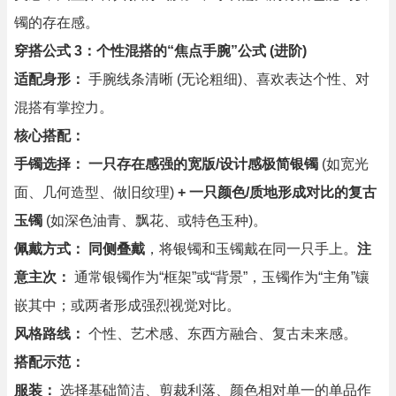
镯的存在感。
穿搭公式 3：个性混搭的“焦点手腕”公式 (进阶)
适配身形：
手腕线条清晰 (无论粗细)、喜欢表达个性、对
混搭有掌控力。
核心搭配：
手镯选择：
一只存在感强的宽版/设计感极简银镯
(如宽光
面、几何造型、做旧纹理)
+ 一只颜色/质地形成对比的复古
玉镯
(如深色油青、飘花、或特色玉种)。
佩戴方式：
同侧叠戴
，将银镯和玉镯戴在同一只手上。
注
意主次：
通常银镯作为“框架”或“背景”，玉镯作为“主角”镶
嵌其中；或两者形成强烈视觉对比。
风格路线：
个性、艺术感、东西方融合、复古未来感。
搭配示范：
服装：
选择基础简洁、剪裁利落、颜色相对单一的单品作