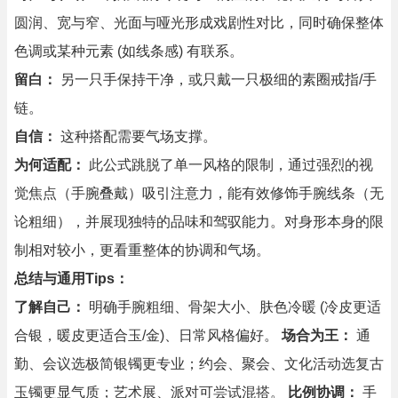
圆润、宽与窄、光面与哑光形成戏剧性对比，同时确保整体
色调或某种元素 (如线条感) 有联系。
留白：
另一只手保持干净，或只戴一只极细的素圈戒指/手
链。
自信：
这种搭配需要气场支撑。
为何适配：
此公式跳脱了单一风格的限制，通过强烈的视
觉焦点（手腕叠戴）吸引注意力，能有效修饰手腕线条（无
论粗细），并展现独特的品味和驾驭能力。对身形本身的限
制相对较小，更看重整体的协调和气场。
总结与通用Tips：
了解自己：
明确手腕粗细、骨架大小、肤色冷暖 (冷皮更适
合银，暖皮更适合玉/金)、日常风格偏好。
场合为王：
通
勤、会议选极简银镯更专业；约会、聚会、文化活动选复古
玉镯更显气质；艺术展、派对可尝试混搭。
比例协调：
手