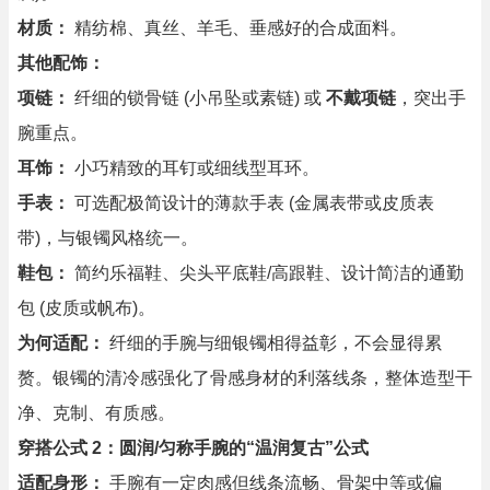
材质：
精纺棉、真丝、羊毛、垂感好的合成面料。
其他配饰：
项链：
纤细的锁骨链 (小吊坠或素链) 或
不戴项链
，突出手
腕重点。
耳饰：
小巧精致的耳钉或细线型耳环。
手表：
可选配极简设计的薄款手表 (金属表带或皮质表
带)，与银镯风格统一。
鞋包：
简约乐福鞋、尖头平底鞋/高跟鞋、设计简洁的通勤
包 (皮质或帆布)。
为何适配：
纤细的手腕与细银镯相得益彰，不会显得累
赘。银镯的清冷感强化了骨感身材的利落线条，整体造型干
净、克制、有质感。
穿搭公式 2：圆润/匀称手腕的“温润复古”公式
适配身形：
手腕有一定肉感但线条流畅、骨架中等或偏