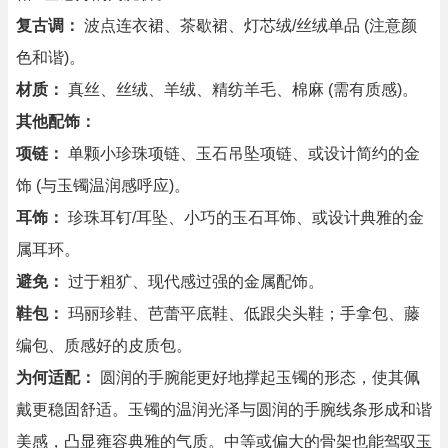
复古调：
波点连衣裙、茶歇裙、灯芯绒/丝绒单品 (注意颜
色和谐)。
材质：
真丝、丝绒、羊绒、精纺羊毛、棉麻 (需有质感)。
其他配饰：
项链：
单颗小珍珠项链、玉石吊坠项链、或设计简约的金
饰 (与玉镯温润感呼应)。
耳饰：
珍珠耳钉/耳坠、小巧的玉石耳饰、或设计典雅的金
属耳环。
避免：
过于粗犷、现代感过强的金属配饰。
鞋包：
玛丽珍鞋、芭蕾平底鞋、低跟尖头鞋；手拿包、藤
编包、质感好的皮质包。
为何适配：
圆润的手腕能更好地撑起玉镯的形态，使其佩
戴更稳固舒适。玉镯的温润光泽与圆润的手腕线条形成和谐
美感，凸显雍容典雅的气质。中等或偏大的骨架也能驾驭玉