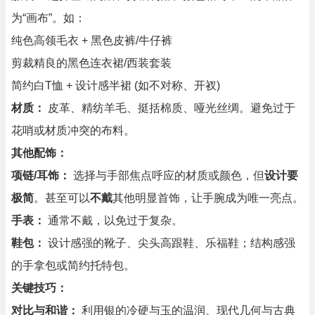
为“画布”。如：
纯色高领毛衣 + 黑色皮裤/牛仔裤
剪裁精良的黑色连衣裙/西装套装
简约白T恤 + 设计感半裙 (如不对称、开衩)
材质：
皮革、精纺羊毛、挺括棉质、哑光丝绸。避免过于
花哨或材质冲突的布料。
其他配饰：
项链/耳饰：
选择与手部焦点呼应的材质或颜色，但
设计要
极简
。甚至可以
不戴
其他明显首饰，让手腕成为唯一亮点。
手表：
通常不戴，以免过于复杂。
鞋包：
设计感强的靴子、尖头高跟鞋、乐福鞋；结构感强
的手拿包或简约托特包。
关键技巧：
对比与和谐：
利用银的冷硬与玉的温润、现代几何与古典