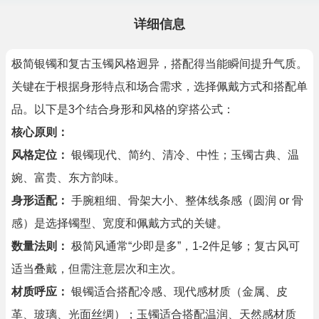
详细信息
极简银镯和复古玉镯风格迥异，搭配得当能瞬间提升气质。
关键在于根据身形特点和场合需求，选择佩戴方式和搭配单
品。以下是3个结合身形和风格的穿搭公式：
核心原则：
风格定位：
银镯现代、简约、清冷、中性；玉镯古典、温
婉、富贵、东方韵味。
身形适配：
手腕粗细、骨架大小、整体线条感（圆润 or 骨
感）是选择镯型、宽度和佩戴方式的关键。
数量法则：
极简风通常“少即是多”，1-2件足够；复古风可
适当叠戴，但需注意层次和主次。
材质呼应：
银镯适合搭配冷感、现代感材质（金属、皮
革、玻璃、光面丝绸）；玉镯适合搭配温润、天然感材质