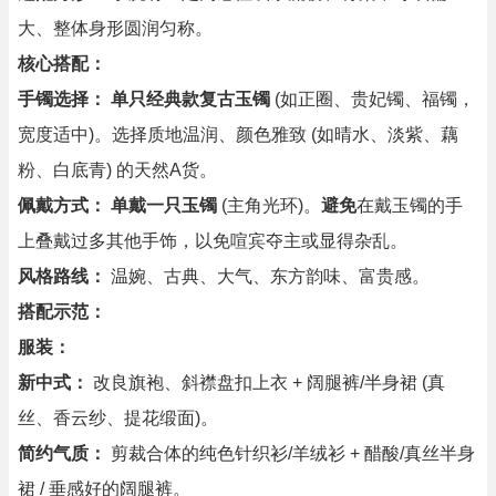
大、整体身形圆润匀称。
核心搭配：
手镯选择：
单只经典款复古玉镯
(如正圈、贵妃镯、福镯，
宽度适中)。选择质地温润、颜色雅致 (如晴水、淡紫、藕
粉、白底青) 的天然A货。
佩戴方式：
单戴一只玉镯
(主角光环)。
避免
在戴玉镯的手
上叠戴过多其他手饰，以免喧宾夺主或显得杂乱。
风格路线：
温婉、古典、大气、东方韵味、富贵感。
搭配示范：
服装：
新中式：
改良旗袍、斜襟盘扣上衣 + 阔腿裤/半身裙 (真
丝、香云纱、提花缎面)。
简约气质：
剪裁合体的纯色针织衫/羊绒衫 + 醋酸/真丝半身
裙 / 垂感好的阔腿裤。