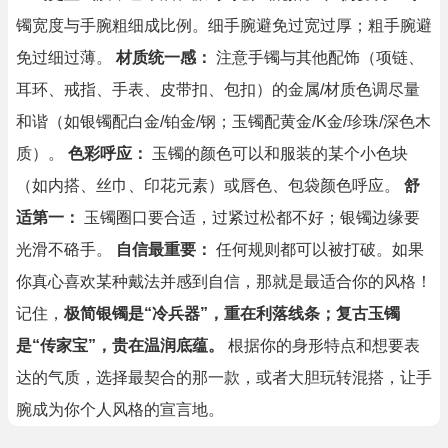
镯宽度与手腕粗细成比例。细手腕避免过宽过厚；粗手腕避
免过细过薄。
材质统一感：
注意手镯与其他配饰（项链、
耳环、戒指、手表、皮带扣、包扣）的金属/材质色调尽量
和谐（如银镯配白金/铂金/钢；玉镯配黄金/K金/珍珠/深色木
质）。
色彩呼应：
玉镯的颜色可以和服装的某个小色块
（如内搭、丝巾、印花元素）或唇色、包袋颜色呼应。
舒
适第一：
玉镯圈口要合适，过紧过松都不好；银镯边缘要
光滑不硌手。
自信最重要：
任何规则都可以被打破。如果
你真心喜欢某种戴法并感到自信，那就是最适合你的风格！
记住，
极简银镯是“冷兵器”，重在利落线条；复古玉镯
是“传家宝”，贵在温润底蕴。
根据你的身形特点和想要表
达的气质，选择最契合的那一款，或者大胆玩转混搭，让手
腕成为你个人风格的宣言地。