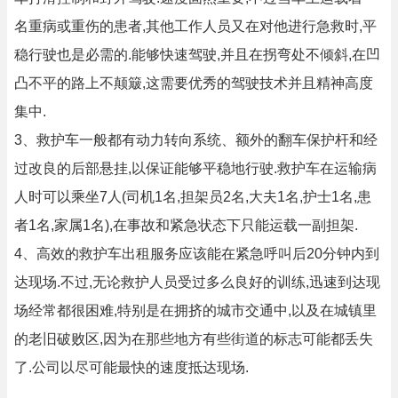
名重病或重伤的患者,其他工作人员又在对他进行急救时,平
稳行驶也是必需的.能够快速驾驶,并且在拐弯处不倾斜,在凹
凸不平的路上不颠簸,这需要优秀的驾驶技术并且精神高度
集中.
3、救护车一般都有动力转向系统、额外的翻车保护杆和经
过改良的后部悬挂,以保证能够平稳地行驶.救护车在运输病
人时可以乘坐7人(司机1名,担架员2名,大夫1名,护士1名,患
者1名,家属1名),在事故和紧急状态下只能运载一副担架.
4、高效的救护车出租服务应该能在紧急呼叫后20分钟内到
达现场.不过,无论救护人员受过多么良好的训练,迅速到达现
场经常都很困难,特别是在拥挤的城市交通中,以及在城镇里
的老旧破败区,因为在那些地方有些街道的标志可能都丢失
了.公司以尽可能最快的速度抵达现场.