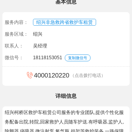
基本信息
服务内容：
绍兴非急救跨省救护车租赁
服务区域：
绍兴
联系人：
吴经理
微信号：
18118153051
复制微信号
4000120220
（点击拨打电话）
详细信息
绍兴柯桥区救护车租赁公司服务的专业团队,提供个性化服
务配备出院,转院,回家救护人员随车护送.有呼吸器,监护人,
除颤器,痰吸器,微注射泵,氧气瓶,担架等救护装备.一路保障