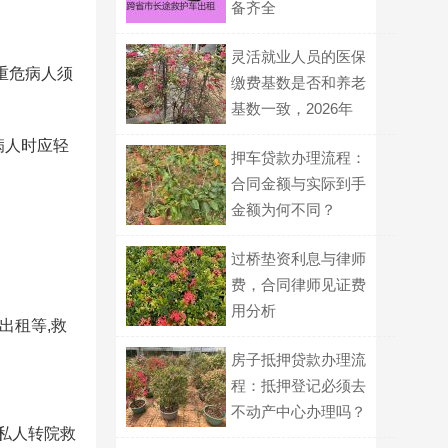
备齐全
灵活就业人员的医保
重危病人须
缴费基数是否和养老
基数一致，2026年
有何规定？
病人时应轻
押车贷款办理流程：
合同金额与实际到手
金额为何不同？
过桥垫资利息与律师
费，合同律师见证费
用分析
出租等,救
房子抵押贷款办理流
程：抵押登记必须去
不动产中心办理吗？
,私人转院救