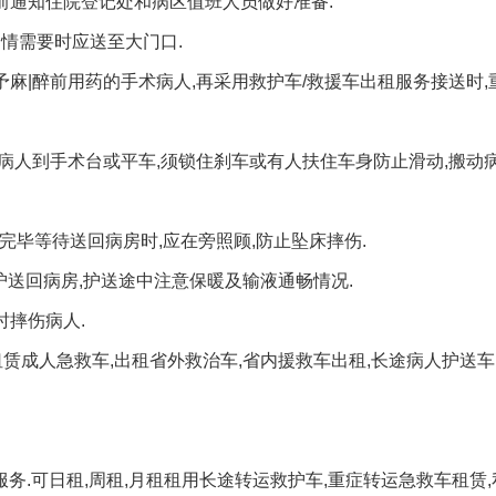
前通知住院登记处和病区值班人员做好准备.
病情需要时应送至大门口.
予麻|醉前用药的手术病人,再采用救护车/救援车出租服务接送时,
动病人到手术台或平车,须锁住刹车或有人扶住车身防止滑动,搬动
完毕等待送回病房时,应在旁照顾,防止坠床摔伤.
师护送回病房,护送途中注意保暖及输液通畅情况.
时摔伤病人.
,租赁成人急救车,出租省外救治车,省内援救车出租,长途病人护送车
服务.可日租,周租,月租租用长途转运救护车,重症转运急救车租赁