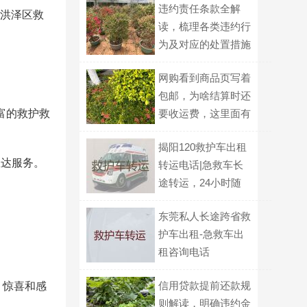
违约责任条款全解
安洪泽区救
读，梳理各类违约行
为及对应的处置措施
网购看到商品页写着
包邮，为啥结算时还
富的救护救
要收运费，这里面有
什么门道？
揭阳120救护车出租
直达服务。
转运电话|急救车长
途转运，24小时随
叫随到
东莞私人长途跨省救
护车出租-急救车出
租咨询电话
信用贷款提前还款规
、惊喜和感
则解读，明确违约金