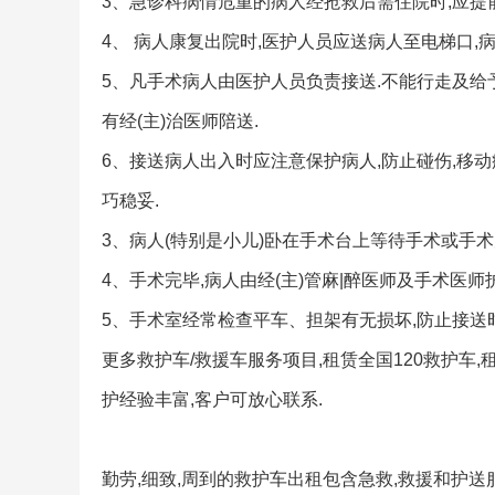
3、急诊科病情危重的病人经抢救后需住院时,应提
4、 病人康复出院时,医护人员应送病人至电梯口,
5、凡手术病人由医护人员负责接送.不能行走及给
有经(主)治医师陪送.
6、接送病人出入时应注意保护病人,防止碰伤,移
巧稳妥.
3、病人(特别是小儿)卧在手术台上等待手术或手术
4、手术完毕,病人由经(主)管麻|醉医师及手术医
5、手术室经常检查平车、担架有无损坏,防止接送
更多救护车/救援车服务项目,租赁全国120救护车
护经验丰富,客户可放心联系.
勤劳,细致,周到的救护车出租包含急救,救援和护送