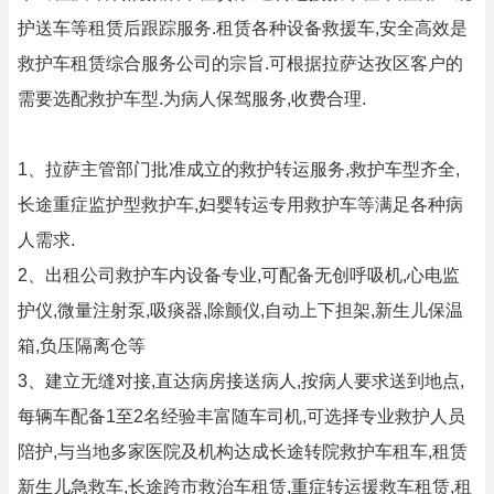
护送车等租赁后跟踪服务.租赁各种设备救援车,安全高效是
救护车租赁综合服务公司的宗旨.可根据拉萨达孜区客户的
需要选配救护车型.为病人保驾服务,收费合理.
1、拉萨主管部门批准成立的救护转运服务,救护车型齐全,
长途重症监护型救护车,妇婴转运专用救护车等满足各种病
人需求.
2、出租公司救护车内设备专业,可配备无创呼吸机,心电监
护仪,微量注射泵,吸痰器,除颤仪,自动上下担架,新生儿保温
箱,负压隔离仓等
3、建立无缝对接,直达病房接送病人,按病人要求送到地点,
每辆车配备1至2名经验丰富随车司机,可选择专业救护人员
陪护,与当地多家医院及机构达成长途转院救护车租车,租赁
新生儿急救车,长途跨市救治车租赁,重症转运援救车租赁,租